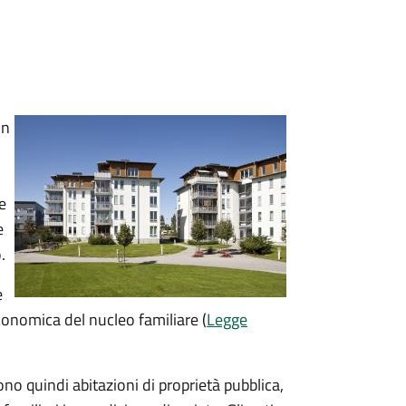
un
e
e
.
e
economica del nucleo familiare (
Legge
sono quindi abitazioni di proprietà pubblica,