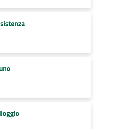
ssistenza
cuno
lloggio