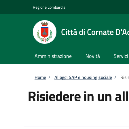
Salta al contenuto principale
Skip to footer content
Regione Lombardia
Città di Cornate D'
Amministrazione
Novità
Servizi
Briciole di pane
Home
/
Alloggi SAP e housing sociale
/
Risi
Risiedere in un a