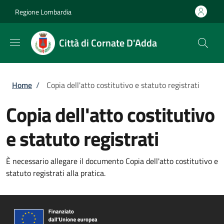
Salta al contenuto principale
Skip to footer content
Regione Lombardia
Città di Cornate D'Adda
Briciole di pane
Home
/
Copia dell'atto costitutivo e statuto registrati
Copia dell'atto costitutivo
e statuto registrati
È necessario allegare il documento Copia dell'atto costitutivo e
statuto registrati alla pratica.