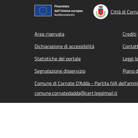
Città di Corn
Footer menu
Area riservata
Crediti
Dichiarazione di accessibilità
Contatt
Statistiche del portale
Leggi l
Segnalazione disservizio
Piano d
Comune di Cornate D'Adda - Partita IVA dell'am
comune.cornatedadda@cert.legalmail.it