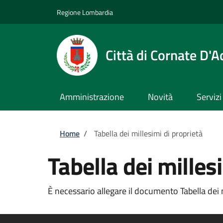
Salta al contenuto principale
Skip to footer content
Regione Lombardia
Città di Cornate D'
Amministrazione
Novità
Servizi
Briciole di pane
Home
/
Tabella dei millesimi di proprietà
Tabella dei milles
È necessario allegare il documento Tabella dei mi