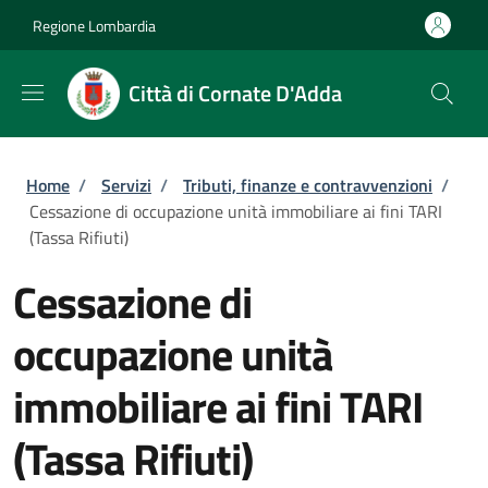
Salta al contenuto principale
Skip to footer content
Regione Lombardia
Città di Cornate D'Adda
Briciole di pane
Home
/
Servizi
/
Tributi, finanze e contravvenzioni
/
Cessazione di occupazione unità immobiliare ai fini TARI
(Tassa Rifiuti)
Cessazione di
occupazione unità
immobiliare ai fini TARI
(Tassa Rifiuti)