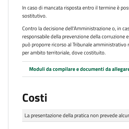
In caso di mancata risposta entro il termine è poss
sostitutivo.
Contro la decisione dell'Amministrazione o, in ca
responsabile della prevenzione della corruzione e 
può proporre ricorso al Tribunale amministrativo 
per ambito territoriale, dove costituito.
Moduli da compilare e documenti da allegar
Costi
Tipo di pagamento
Importo
La presentazione della pratica non prevede al