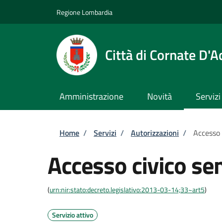
Salta al contenuto principale
Skip to footer content
Regione Lombardia
Città di Cornate D'
Amministrazione
Novità
Servizi
Briciole di pane
Home
/
Servizi
/
Autorizzazioni
/
Accesso 
Accesso civico se
(
urn:nir:stato:decreto.legislativo:2013-03-14;33~art5
)
Servizio attivo