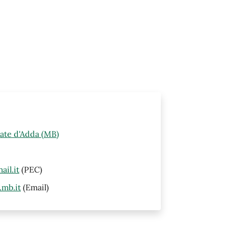
nate d'Adda (MB)
il.it
(PEC)
mb.it
(Email)