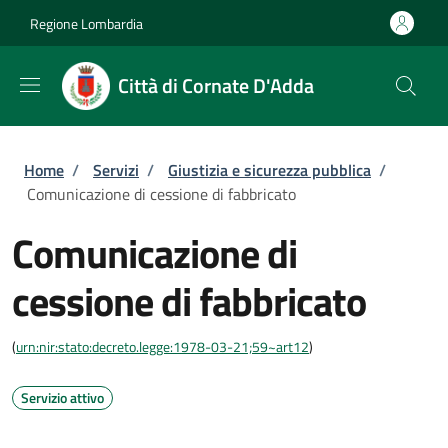
Salta al contenuto principale
Skip to footer content
Regione Lombardia
Città di Cornate D'Adda
Briciole di pane
Home
/
Servizi
/
Giustizia e sicurezza pubblica
/
Comunicazione di cessione di fabbricato
Comunicazione di
cessione di fabbricato
(
urn:nir:stato:decreto.legge:1978-03-21;59~art12
)
Servizio attivo