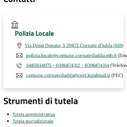
Polizia Locale
Via Dossi Donato, 5 20872 Cornate d'Adda (MB)
polizia.locale@comune.cornatedadda.mb.it
(Ema
3485834075 - 0396874312 - 0396874314
(Telefon
comune.cornatedadda@cert.legalmail.it
(PEC)
Strumenti di tutela
Tutela amministrativa
Tutela giurisdizionale