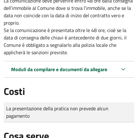
La comunicazione deve pervenire
entro 48 ore
dalla consegna
dell’immobile al Comune dove si trova l’immobile, anche se la
data non coincide con la data di inizio del contratto vero e
proprio.
Se la comunicazione è presentata oltre le 48 ore, cioè se la
data di consegna delle chiavi è antecedente di due giorni, il
Comune è obbligato a segnalarlo alla polizia locale che
applicherà le sanzioni previste.
Moduli da compilare e documenti da allegare
Costi
Tipo di pagamento
Importo
La presentazione della pratica non prevede alcun
pagamento
Cosa serve