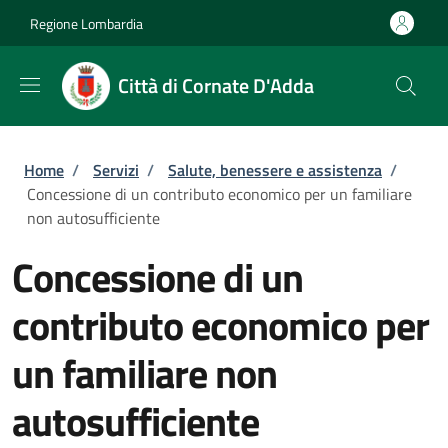
Salta al contenuto principale
Skip to footer content
Regione Lombardia
Città di Cornate D'Adda
Briciole di pane
Home
/
Servizi
/
Salute, benessere e assistenza
/
Concessione di un contributo economico per un familiare
non autosufficiente
Concessione di un
contributo economico per
un familiare non
autosufficiente