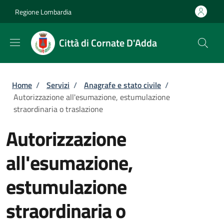
Salta al contenuto principale
Skip to footer content
Regione Lombardia
Città di Cornate D'Adda
Briciole di pane
Home
/
Servizi
/
Anagrafe e stato civile
/
Autorizzazione all'esumazione, estumulazione
straordinaria o traslazione
Autorizzazione
all'esumazione,
estumulazione
straordinaria o