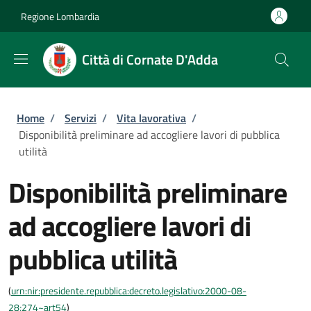
Salta al contenuto principale
Skip to footer content
Regione Lombardia
Città di Cornate D'Adda
Briciole di pane
Home
/
Servizi
/
Vita lavorativa
/
Disponibilità preliminare ad accogliere lavori di pubblica
utilità
Disponibilità preliminare
ad accogliere lavori di
pubblica utilità
(
urn:nir:presidente.repubblica:decreto.legislativo:2000-08-
28;274~art54
)