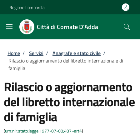
Salta al contenuto principale
Skip to footer content
Regione Lombardia
Città di Cornate D'Adda
Briciole di pane
Home
/
Servizi
/
Anagrafe e stato civile
/
Rilascio o aggiornamento del libretto internazionale di
famiglia
Rilascio o aggiornamento
del libretto internazionale
di famiglia
(
urn:nir:stato:legge:1977-07-08;487~art4
)