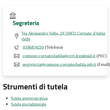
Segreteria
Via Alessandro Volta, 29 20872 Cornate d'Adda
(MB)
0396874210
(Telefono)
comune.cornatedadda@cert.legalmail.it
(PEC)
segreteria@comune.cornatedadda.mb.it
(Email)
Strumenti di tutela
Tutela amministrativa
Tutela giurisdizionale