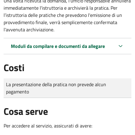
Una volta ricevuta la domanda, l'ufficio responsabile annullerà
immediatamente l'istruttoria e archivierà la pratica. Per
l’istruttoria delle pratiche che prevedono l'emissione di un
provvedimento finale, verrà semplicemente confermata
l'avvenuta archiviazione.
Moduli da compilare e documenti da allegare
Costi
Tipo di pagamento
Importo
La presentazione della pratica non prevede alcun
pagamento
Cosa serve
Per accedere al servizio, assicurati di avere: