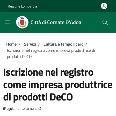
Salta al contenuto principale
Skip to footer content
Regione Lombardia
Città di Cornate D'Adda
Briciole di pane
Home
/
Servizi
/
Cultura e tempo libero
/
Iscrizione nel registro come impresa produttrice di
prodotti DeCO
Iscrizione nel registro
come impresa produttrice
di prodotti DeCO
(Regolamento comunale)