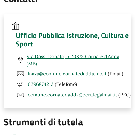
Ufficio Pubblica Istruzione, Cultura e
Sport
Via Dossi Donato, 5 20872 Cornate d'Adda
(MB)
lnava@comune.cornatedadda.mb.it
(Email)
0396874213
(Telefono)
comune.cornatedadda@cert.legalmail.it
(PEC)
Strumenti di tutela