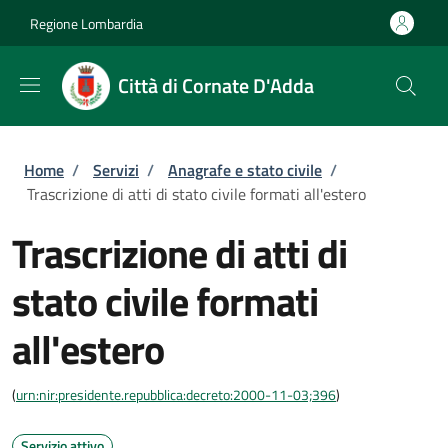
Salta al contenuto principale
Skip to footer content
Regione Lombardia
Città di Cornate D'Adda
Briciole di pane
Home
/
Servizi
/
Anagrafe e stato civile
/
Trascrizione di atti di stato civile formati all'estero
Trascrizione di atti di
stato civile formati
all'estero
(
urn:nir:presidente.repubblica:decreto:2000-11-03;396
)
Servizio attivo