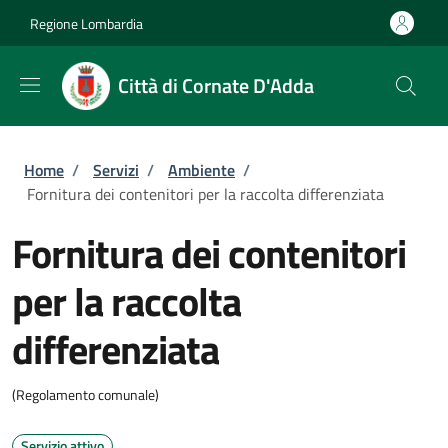
Salta al contenuto principale
Skip to footer content
Regione Lombardia
Città di Cornate D'Adda
Briciole di pane
Home
/
Servizi
/
Ambiente
/
Fornitura dei contenitori per la raccolta differenziata
Fornitura dei contenitori
per la raccolta
differenziata
(Regolamento comunale)
Servizio attivo