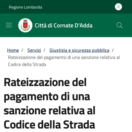
Salta al contenuto principale
Skip to footer content
Regione Lombardia
Città di Cornate D'Adda
Briciole di pane
Home
/
Servizi
/
Giustizia e sicurezza pubblica
/
Rateizzazione del pagamento di una sanzione relativa al
Codice della Strada
Rateizzazione del
pagamento di una
sanzione relativa al
Codice della Strada