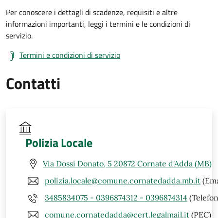
Per conoscere i dettagli di scadenze, requisiti e altre
informazioni importanti, leggi i termini e le condizioni di
servizio.
Termini e condizioni di servizio
Contatti
Polizia Locale
Via Dossi Donato, 5 20872 Cornate d'Adda (MB)
polizia.locale@comune.cornatedadda.mb.it
(Ema
3485834075 - 0396874312 - 0396874314
(Telefon
comune.cornatedadda@cert.legalmail.it
(PEC)