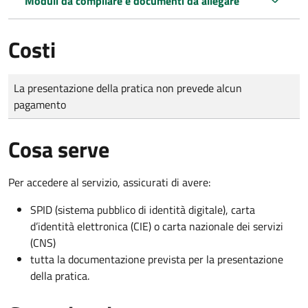
Moduli da compilare e documenti da allegare
Costi
Tipo di pagamento
Importo
La presentazione della pratica non prevede alcun
pagamento
Cosa serve
Per accedere al servizio, assicurati di avere:
SPID (sistema pubblico di identità digitale), carta
d’identità elettronica (CIE) o carta nazionale dei servizi
(CNS)
tutta la documentazione prevista per la presentazione
della pratica.