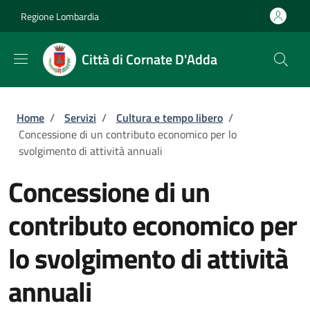
Salta al contenuto principale
Skip to footer content
Regione Lombardia
Città di Cornate D'Adda
Briciole di pane
Home
/
Servizi
/
Cultura e tempo libero
/
Concessione di un contributo economico per lo
svolgimento di attività annuali
Concessione di un
contributo economico per
lo svolgimento di attività
annuali